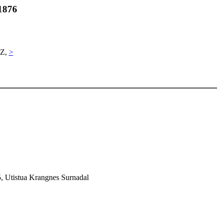
 1876
 Z,
>
, Utistua Krangnes Surnadal