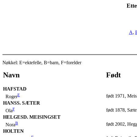
Ette
A
,
Nøkkel: E=ektefelle, B=barn, F=forelder
Navn
Født
HAFSTAD
E
født 1971, Meis
Roger
HANSS. SÆTER
F
født 1878, Sæt
Ola
HELGESD. MEISINGSET
B
født 2002, Heg
Nora
HOLTEN