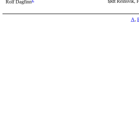
E
født Reinsvik, F
Rolf Dagfinn
A
,