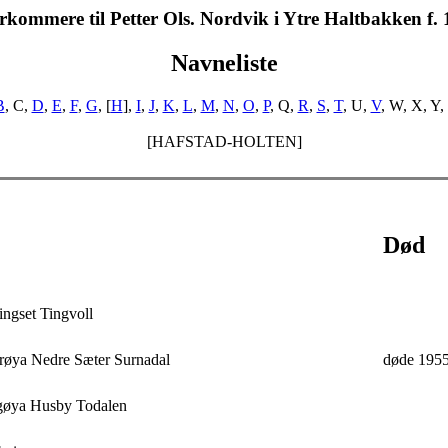
rkommere til Petter Ols. Nordvik i Ytre Haltbakken f.
Navneliste
B
, C,
D
,
E
,
F
,
G
, [
H
],
I
,
J
,
K
,
L
,
M
,
N
,
O
,
P
, Q,
R
,
S
,
T
, U,
V
, W, X, Y,
[HAFSTAD-HOLTEN]
Død
ingset Tingvoll
erøya Nedre Sæter Surnadal
døde 1955
gøya Husby Todalen