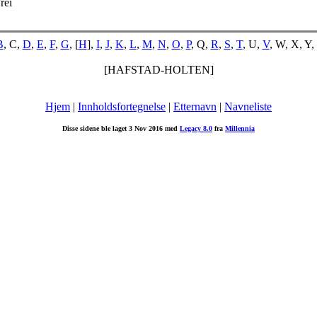
rei
B
, C,
D
,
E
,
F
,
G
, [
H
],
I
,
J
,
K
,
L
,
M
,
N
,
O
,
P
, Q,
R
,
S
,
T
, U,
V
, W, X, Y,
[HAFSTAD-HOLTEN]
Hjem
|
Innholdsfortegnelse
|
Etternavn
|
Navneliste
Disse sidene ble laget 3 Nov 2016 med
Legacy 8.0
fra
Millennia