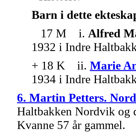
Barn i dette ekteska
17 M i.
Alfred M
1932 i Indre Haltbak
+ 18 K ii.
Marie An
1934 i Indre Haltbak
6. Martin Petters. Nor
Haltbakken Nordvik og d
Kvanne 57 år gammel.