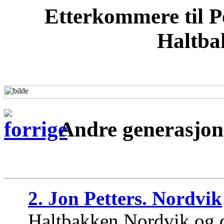
Etterkommere til Pe
Haltba
Andre generasjo
2. Jon Petters. Nordvik
Haltbakken Nordvik og 