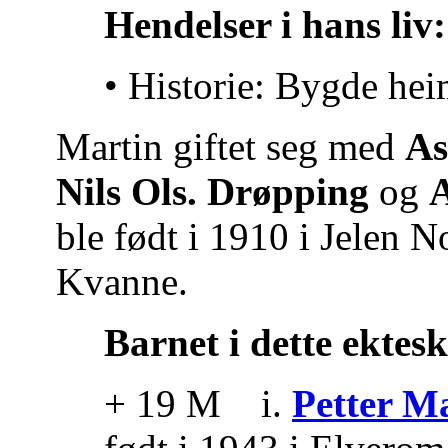
Hendelser i hans liv:
• Historie: Bygde he
Martin giftet seg med
As
Nils Ols. Drøpping
og
A
ble født i 1910 i Jelen 
Kvanne.
Barnet i dette ektes
+ 19 M i.
Petter M