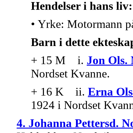
Hendelser i hans liv:
• Yrke: Motormann på 
Barn i dette ekteska
+ 15 M i.
Jon Ols.
Nordset Kvanne.
+ 16 K ii.
Erna Ols
1924 i Nordset Kvann
4. Johanna Pettersd. N