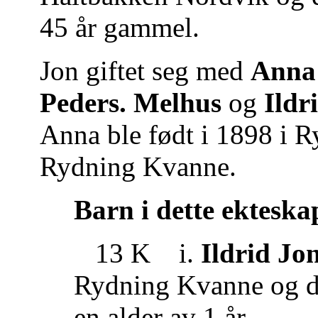
45 år gammel.
Jon giftet seg med
Anna 
Peders. Melhus
og
Ildr
Anna ble født i 1898 i 
Rydning Kvanne.
Barn i dette ekteska
13 K i.
Ildrid Jo
Rydning Kvanne og d
en alder av 1 år.