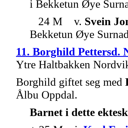
i Bekketun Øye Surna
24 M v.
Svein Jo
Bekketun Øye Surnad
11. Borghild Pettersd.
Ytre Haltbakken Nordvi
Borghild giftet seg med
Ålbu Oppdal.
Barnet i dette ektes