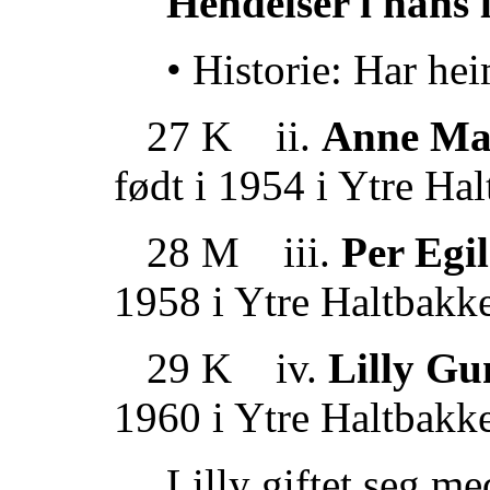
Hendelser i hans l
• Historie: Har h
27 K ii.
Anne Ma
født i 1954 i Ytre Ha
28 M iii.
Per Egi
1958 i Ytre Haltbakk
29 K iv.
Lilly G
1960 i Ytre Haltbakk
Lilly giftet seg m