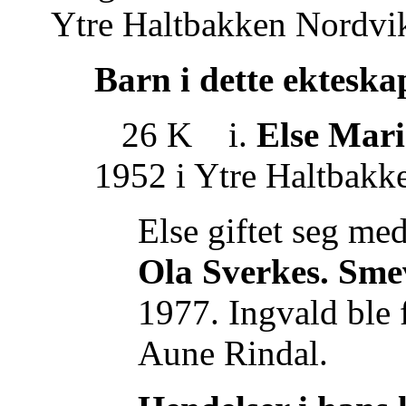
Ytre Haltbakken Nordvi
Barn i dette ekteska
26 K i.
Else Mar
1952 i Ytre Haltbakk
Else giftet seg me
Ola Sverkes. Sme
1977. Ingvald ble 
Aune Rindal.