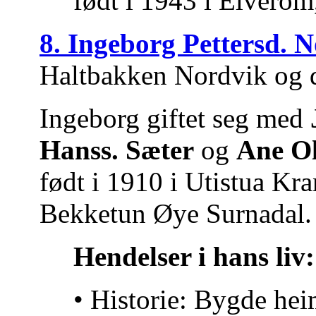
født i 1943 i Elvero
8. Ingeborg Pettersd. 
Haltbakken Nordvik og 
Ingeborg giftet seg med
Hanss. Sæter
og
Ane Ol
født i 1910 i Utistua Kr
Bekketun Øye Surnadal.
Hendelser i hans liv:
• Historie: Bygde he