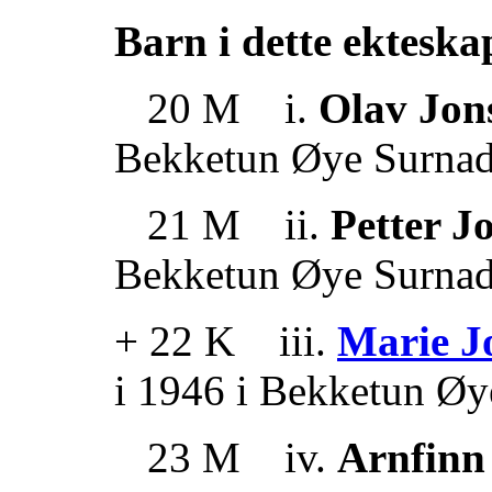
Barn i dette ekteska
20 M i.
Olav Jon
Bekketun Øye Surnad
21 M ii.
Petter J
Bekketun Øye Surnad
+ 22 K iii.
Marie J
i 1946 i Bekketun Øy
23 M iv.
Arnfinn