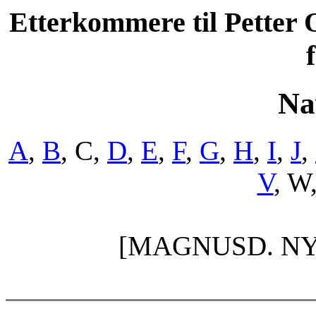
Etterkommere til Petter 
Na
A
,
B
, C,
D
,
E
,
F
,
G
,
H
,
I
,
J
,
V
, W
[MAGNUSD. NY