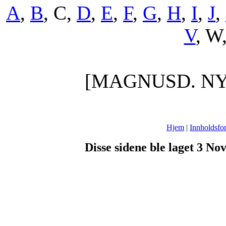
A
,
B
, C,
D
,
E
,
F
,
G
,
H
,
I
,
J
,
V
, W
[MAGNUSD. NY
Hjem
|
Innholdsfor
Disse sidene ble laget 3 N