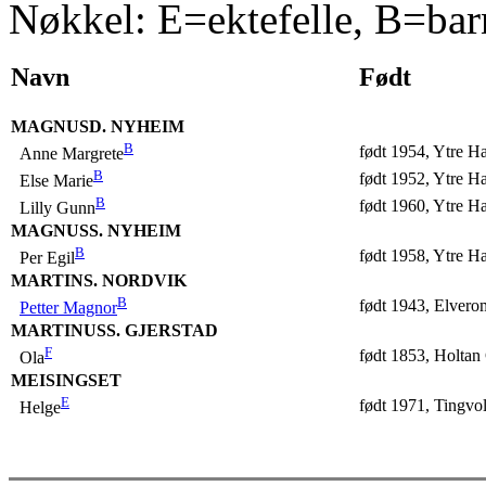
Nøkkel: E=ektefelle, B=bar
Navn
Født
MAGNUSD. NYHEIM
B
født 1954, Ytre H
Anne Margrete
B
født 1952, Ytre H
Else Marie
B
født 1960, Ytre H
Lilly Gunn
MAGNUSS. NYHEIM
B
født 1958, Ytre H
Per Egil
MARTINS. NORDVIK
B
født 1943, Elvero
Petter Magnor
MARTINUSS. GJERSTAD
F
født 1853, Holta
Ola
MEISINGSET
E
født 1971, Tingvol
Helge