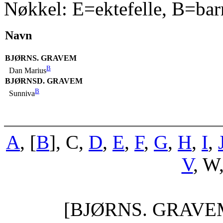
Nøkkel: E=ektefelle, B=bar
Navn
BJØRNS. GRAVEM
B
Dan Marius
BJØRNSD. GRAVEM
B
Sunniva
A
, [
B
], C,
D
,
E
,
F
,
G
,
H
,
I
,
V
, W
[BJØRNS. GRAVE