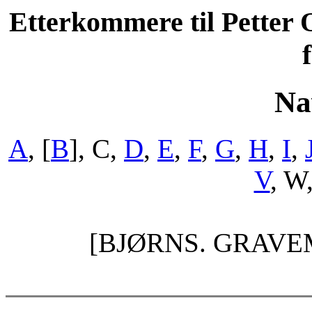
Etterkommere til Petter 
Na
A
, [
B
], C,
D
,
E
,
F
,
G
,
H
,
I
,
V
, W
[BJØRNS. GRAVE