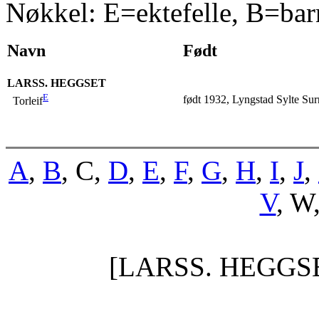
Nøkkel: E=ektefelle, B=bar
Navn
Født
LARSS. HEGGSET
E
født 1932, Lyngstad Sylte Sur
Torleif
A
,
B
, C,
D
,
E
,
F
,
G
,
H
,
I
,
J
,
V
, W
[LARSS. HEGGS