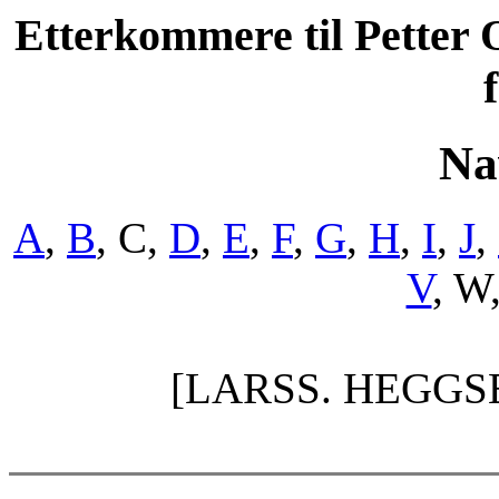
Etterkommere til Petter 
Na
A
,
B
, C,
D
,
E
,
F
,
G
,
H
,
I
,
J
,
V
, W
[LARSS. HEGGS