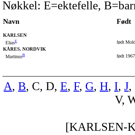
Nøkkel: E=ektefelle, B=bar
Navn
Født
KARLSEN
E
født Mol
Elias
KÅRES. NORDVIK
B
født 1967
Martinus
A
,
B
, C, D,
E
,
F
,
G
,
H
,
I
,
J
,
V, W
[KARLSEN-K