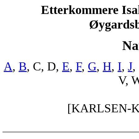
Etterkommere Isak
Øygardsb
Na
A
,
B
, C, D,
E
,
F
,
G
,
H
,
I
,
J
,
V, W
[KARLSEN-K