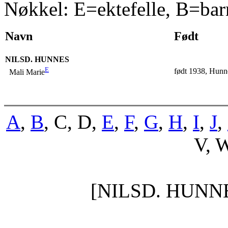
Nøkkel: E=ektefelle, B=bar
Navn
Født
NILSD. HUNNES
E
født 1938, Hunn
Mali Marie
A
,
B
, C, D,
E
,
F
,
G
,
H
,
I
,
J
,
V, W
[NILSD. HUNN