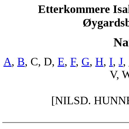
Etterkommere Isak
Øygardsb
Na
A
,
B
, C, D,
E
,
F
,
G
,
H
,
I
,
J
,
V, W
[NILSD. HUNN