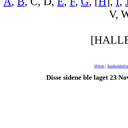
A
,
B
, C, D,
E
,
F
,
G
, [
H
],
I
,
V, W
[HALL
Hjem
|
Innholdsfor
Disse sidene ble laget 23 