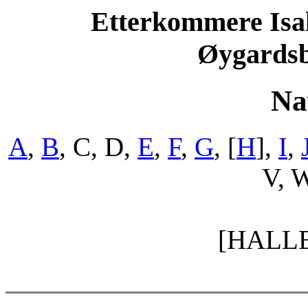
Etterkommere Isak
Øygardsb
Na
A
,
B
, C, D,
E
,
F
,
G
, [
H
],
I
,
V, W
[HALL