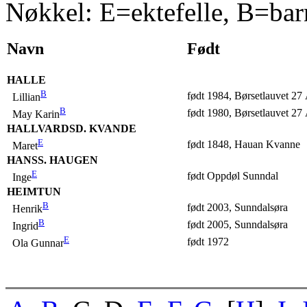
Nøkkel: E=ektefelle, B=bar
Navn
Født
HALLE
B
født 1984, Børsetlauvet 27
Lillian
B
født 1980, Børsetlauvet 27
May Karin
HALLVARDSD. KVANDE
E
født 1848, Hauan Kvanne
Maret
HANSS. HAUGEN
E
født Oppdøl Sunndal
Inge
HEIMTUN
B
født 2003, Sunndalsøra
Henrik
B
født 2005, Sunndalsøra
Ingrid
E
født 1972
Ola Gunnar