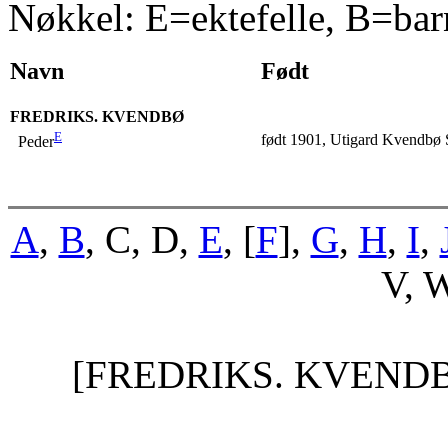
Nøkkel: E=ektefelle, B=bar
Navn
Født
FREDRIKS. KVENDBØ
E
født 1901, Utigard Kvendbø 
Peder
A
,
B
, C, D,
E
, [
F
],
G
,
H
,
I
,
V, W
[FREDRIKS. KVEND