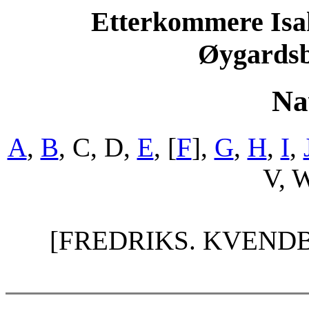
Etterkommere Isak
Øygardsb
Na
A
,
B
, C, D,
E
, [
F
],
G
,
H
,
I
,
V, W
[FREDRIKS. KVEND