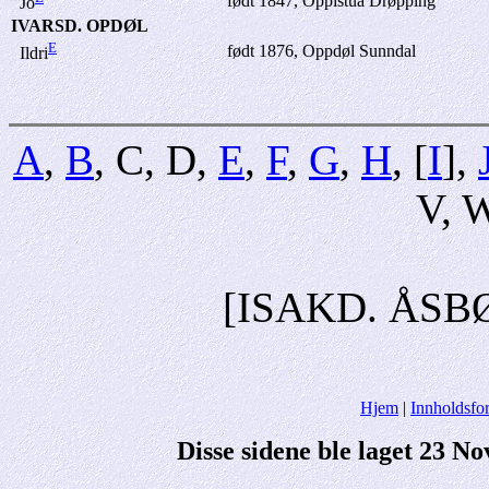
født 1847, Oppistua Drøpping
Jo
IVARSD. OPDØL
E
født 1876, Oppdøl Sunndal
Ildri
A
,
B
, C, D,
E
,
F
,
G
,
H
, [
I
],
V, W
[ISAKD. ÅSB
Hjem
|
Innholdsfor
Disse sidene ble laget 23 