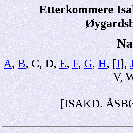
Etterkommere Isak
Øygardsb
Na
A
,
B
, C, D,
E
,
F
,
G
,
H
, [
I
],
V, W
[ISAKD. ÅSB