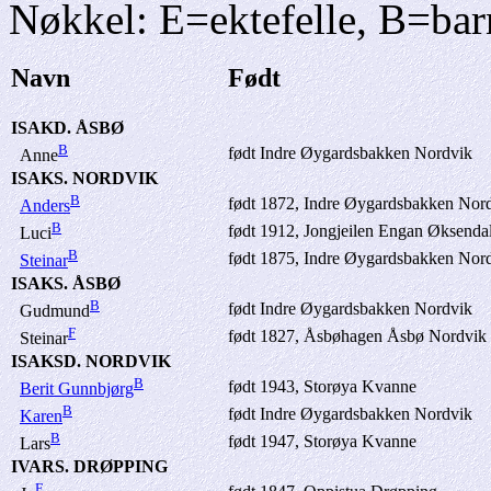
Nøkkel: E=ektefelle, B=bar
Navn
Født
ISAKD. ÅSBØ
B
født Indre Øygardsbakken Nordvik
Anne
ISAKS. NORDVIK
B
født 1872, Indre Øygardsbakken Nor
Anders
B
født 1912, Jongjeilen Engan Øksenda
Luci
B
født 1875, Indre Øygardsbakken Nor
Steinar
ISAKS. ÅSBØ
B
født Indre Øygardsbakken Nordvik
Gudmund
F
født 1827, Åsbøhagen Åsbø Nordvik
Steinar
ISAKSD. NORDVIK
B
født 1943, Storøya Kvanne
Berit Gunnbjørg
B
født Indre Øygardsbakken Nordvik
Karen
B
født 1947, Storøya Kvanne
Lars
IVARS. DRØPPING
E