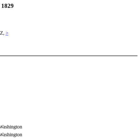
. 1829
 Z,
>
 Washington
 Washington