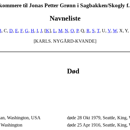
kommere til Jonas Petter Grønn i Sagbakken/Skogly f
Navneliste
B
, C,
D
,
E
,
F
,
G
,
H
,
I
,
J
, [
K
],
L
,
M
,
N
,
O
,
P
, Q,
R
,
S
,
T
, U,
V
,
W
, X, Y,
[KARLS. NYGÅRD-KVANDE]
Død
elan, Washington, USA
døde 28 Okt 1979, Seattle, King,
, Washington
døde 25 Apr 1916, Seattle, King,