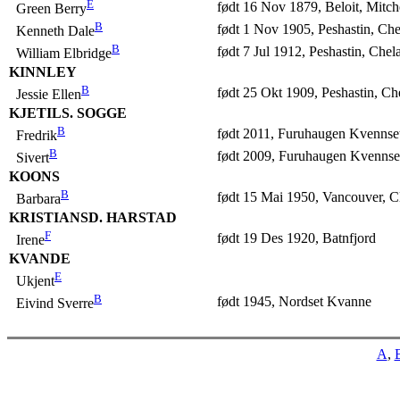
E
født 16 Nov 1879, Beloit, Mitc
Green Berry
B
født 1 Nov 1905, Peshastin, C
Kenneth Dale
B
født 7 Jul 1912, Peshastin, Ch
William Elbridge
KINNLEY
B
født 25 Okt 1909, Peshastin, C
Jessie Ellen
KJETILS. SOGGE
B
født 2011, Furuhaugen Kvennse
Fredrik
B
født 2009, Furuhaugen Kvennse
Sivert
KOONS
B
født 15 Mai 1950, Vancouver, 
Barbara
KRISTIANSD. HARSTAD
F
født 19 Des 1920, Batnfjord
Irene
KVANDE
E
Ukjent
B
født 1945, Nordset Kvanne
Eivind Sverre
A
,