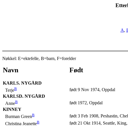
Etter
A
,
Nøkkel: E=ektefelle, B=barn, F=forelder
Navn
Født
KARLS. NYGÅRD
B
født 9 Nov 1974, Oppdal
Terje
KARLSD. NYGÅRD
B
født 1972, Oppdal
Anne
KINNEY
B
født 3 Feb 1908, Peshastin, Ch
Burman Green
B
født 21 Okt 1914, Seattle, King
Christina Jeanette