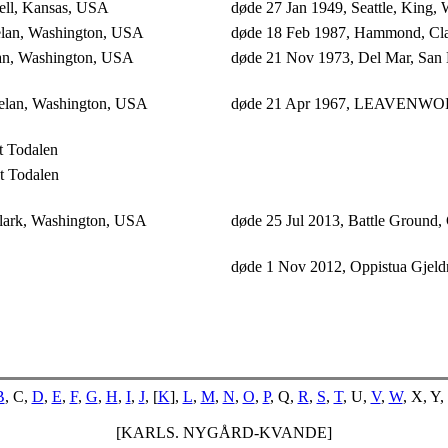
hell, Kansas, USA
døde 27 Jan 1949, Seattle, King,
helan, Washington, USA
døde 18 Feb 1987, Hammond, Cl
elan, Washington, USA
døde 21 Nov 1973, Del Mar, San 
helan, Washington, USA
døde 21 Apr 1967, LEAVEN
t Todalen
t Todalen
Clark, Washington, USA
døde 25 Jul 2013, Battle Ground
døde 1 Nov 2012, Oppistua Gjeld
B
, C,
D
,
E
,
F
,
G
,
H
,
I
,
J
, [
K
],
L
,
M
,
N
,
O
,
P
, Q,
R
,
S
,
T
, U,
V
,
W
, X, Y,
[KARLS. NYGÅRD-KVANDE]