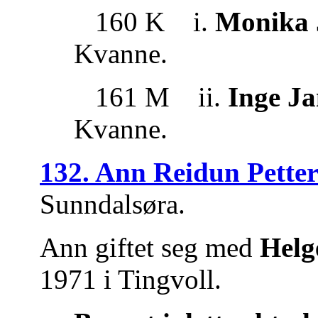
160 K i.
Monika 
Kvanne.
161 M ii.
Inge Ja
Kvanne.
132. Ann Reidun Pette
Sunndalsøra.
Ann giftet seg med
Helg
1971 i Tingvoll.