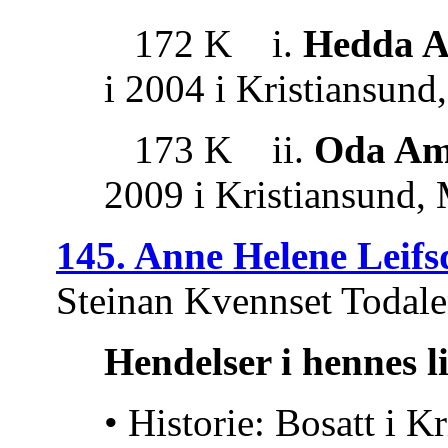
172 K i.
Hedda A
i 2004 i Kristiansun
173 K ii.
Oda Am
2009 i Kristiansund,
145. Anne Helene Leifs
Steinan Kvennset Todale
Hendelser i hennes l
• Historie: Bosatt i K