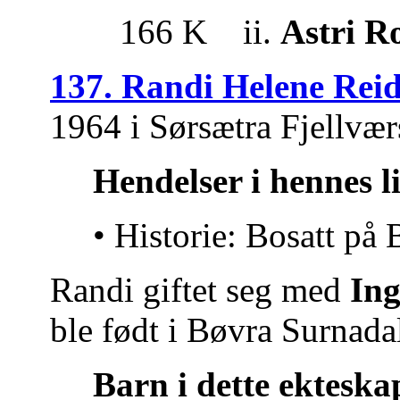
166 K ii.
Astri R
137. Randi Helene Rei
1964 i Sørsætra Fjellvær
Hendelser i hennes l
• Historie: Bosatt på 
Randi giftet seg med
Ing
ble født i Bøvra Surnada
Barn i dette ekteska