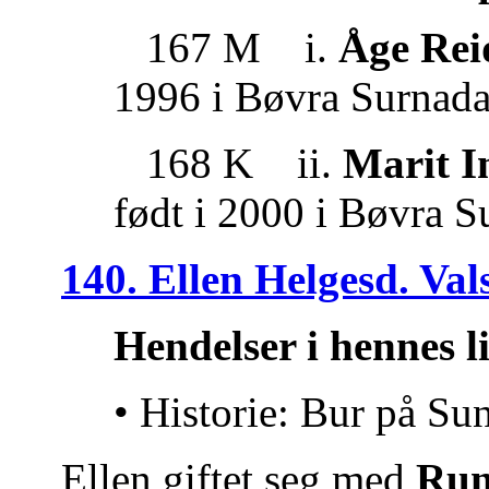
167 M i.
Åge Rei
1996 i Bøvra Surnada
168 K ii.
Marit I
født i 2000 i Bøvra S
140. Ellen Helgesd. Val
Hendelser i hennes l
• Historie: Bur på Su
Ellen giftet seg med
Run