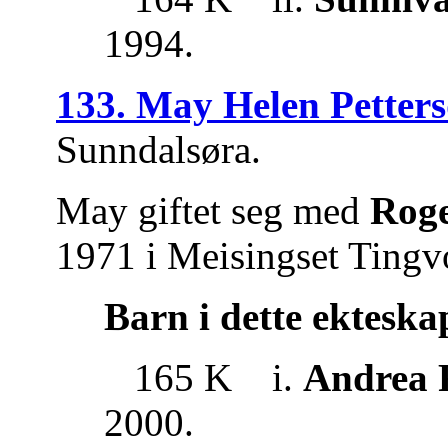
1994.
133. May Helen Petter
Sunndalsøra.
May giftet seg med
Roge
1971 i Meisingset Tingvo
Barn i dette ekteska
165 K i.
Andrea 
2000.