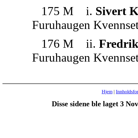
175 M i.
Sivert K
Furuhaugen Kvennset
176 M ii.
Fredrik
Furuhaugen Kvennset
Hjem
|
Innholdsfor
Disse sidene ble laget 3 N