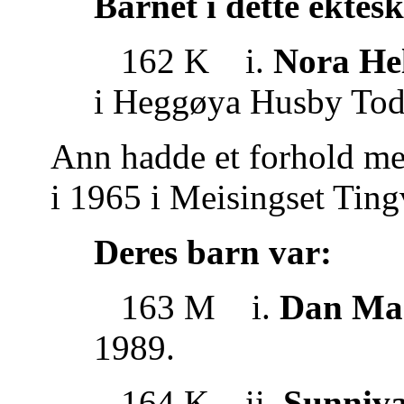
Barnet i dette ektes
162 K i.
Nora Hel
i Heggøya Husby Tod
Ann hadde et forhold m
i 1965 i Meisingset Ting
Deres barn var:
163 M i.
Dan Mar
1989.
164 K ii.
Sunniva