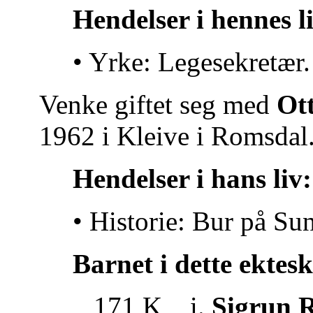
Hendelser i hennes l
• Yrke: Legesekretær.
Venke giftet seg med
Ot
1962 i Kleive i Romsdal
Hendelser i hans liv:
• Historie: Bur på Su
Barnet i dette ektes
171 K i.
Sigrun 