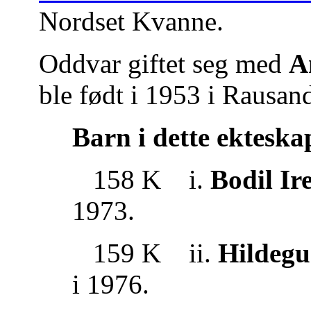
Nordset Kvanne.
Oddvar giftet seg med
A
ble født i 1953 i Rausan
Barn i dette ekteska
158 K i.
Bodil I
1973.
159 K ii.
Hildegu
i 1976.