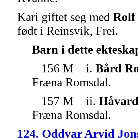
Kari giftet seg med
Rolf
født i Reinsvik, Frei.
Barn i dette ekteska
156 M i.
Bård Ro
Fræna Romsdal.
157 M ii.
Håvard 
Fræna Romsdal.
124. Oddvar Arvid Jon