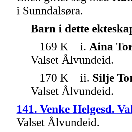
i Sunndalsøra.
Barn i dette ekteska
169 K i.
Aina To
Valset Ålvundeid.
170 K ii.
Silje T
Valset Ålvundeid.
141. Venke Helgesd. Val
Valset Ålvundeid.