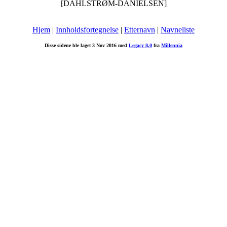
[DAHLSTRØM-DANIELSEN]
Hjem
|
Innholdsfortegnelse
|
Etternavn
|
Navneliste
Disse sidene ble laget 3 Nov 2016 med
Legacy 8.0
fra
Millennia