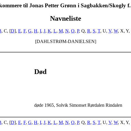
kommere til Jonas Petter Grønn i Sagbakken/Skogly f
Navneliste
B
, C, [
D
],
E
,
F
,
G
,
H
,
I
,
J
,
K
,
L
,
M
,
N
,
O
,
P
, Q,
R
,
S
,
T
, U,
V
,
W
, X, Y,
[DAHLSTRØM-DANIELSEN]
Død
døde 1965, Solvik Simonset Rørdalen Rindalen
B
, C, [
D
],
E
,
F
,
G
,
H
,
I
,
J
,
K
,
L
,
M
,
N
,
O
,
P
, Q,
R
,
S
,
T
, U,
V
,
W
, X, Y,