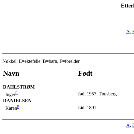
Etter
A
,
Nøkkel: E=ektefelle, B=barn, F=forelder
Navn
Født
DAHLSTRØM
E
født 1957, Tønsberg
Inger
DANIELSEN
F
født 1891
Karen
A
,