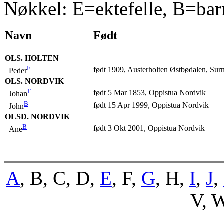
Nøkkel: E=ektefelle, B=bar
Navn
Født
OLS. HOLTEN
F
født 1909, Austerholten Østbødalen, Sur
Peder
OLS. NORDVIK
F
født 5 Mar 1853, Oppistua Nordvik
Johan
B
født 15 Apr 1999, Oppistua Nordvik
John
OLSD. NORDVIK
B
født 3 Okt 2001, Oppistua Nordvik
Ane
A
, B, C, D,
E
, F,
G
, H,
I
,
J
,
V, W