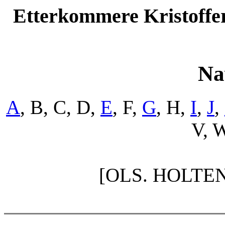
Etterkommere Kristoffer
Na
A
, B, C, D,
E
, F,
G
, H,
I
,
J
,
V, W
[OLS. HOLTE