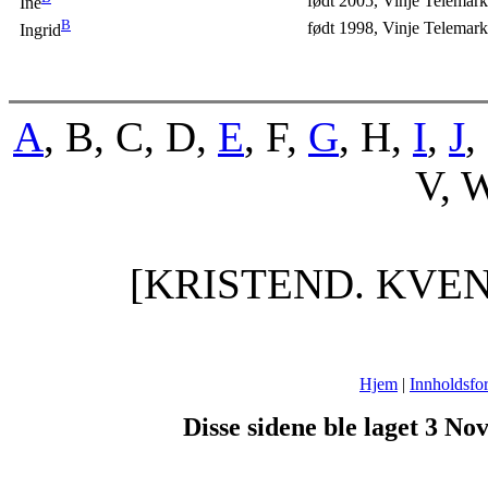
født 2005, Vinje Telemark
Ine
B
født 1998, Vinje Telemark
Ingrid
A
, B, C, D,
E
, F,
G
, H,
I
,
J
,
V, W
[KRISTEND. KVE
Hjem
|
Innholdsfor
Disse sidene ble laget 3 N