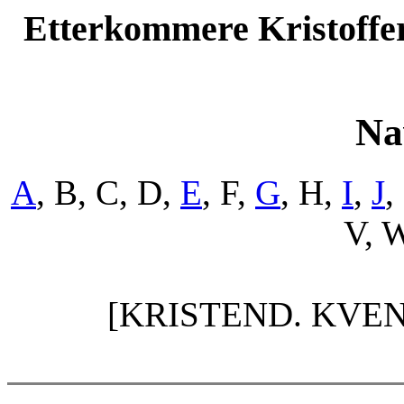
Etterkommere Kristoffer
Na
A
, B, C, D,
E
, F,
G
, H,
I
,
J
,
V, W
[KRISTEND. KVE