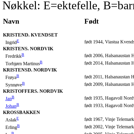
Nøkkel: E=ektefelle, B=bar
Navn
Født
KRISTEND. KVENDSET
E
født 1944, Viastua Kvend
Ingrid
KRISTENS. NORDVIK
B
født 2006, Halsanaustan 
Fredrikk
B
født 2014, Halsanaustan 
Torbjørn Martinus
KRISTENSD. NORDVIK
B
født 2011, Halsanaustan H
Frøya
B
født 2009, Halsanaustan 
Synnøve
KRISTOFFERS. NORDVIK
B
født 1935, Hagavoll Nord
Jan
B
født 1933, Hagavoll Nord
Johan
KROSSBAKKEN
E
født 1967, Vinje Telemark
Aslak
B
født 2002, Vinje Telemark
Erling
B